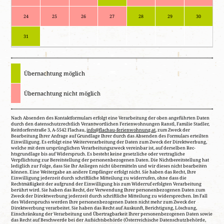
24
25
26
27
28
29
30
31
Übernachtung möglich
Übernachtung nicht möglich
Nach Absenden des Kontaktformulars erfolgt eine Verarbeitung der oben angeführten Daten
durch den datenschutzrechtlich Verantwortlichen Ferienwohnungen Ranstl, Familie Stadler,
Reitdorferstraße 3, A-5542 Flachau,
info@flachau-ferienwohnung.at
, zum Zweck der
Bearbeitung Ihrer Anfrage auf Grundlage Ihrer durch das Absenden des Formulars erteilten
Einwilligung. Es erfolgt eine Weiterverarbeitung der Daten zum Zweck der Direktwerbung,
welche mit dem ursprünglichen Verarbeitungszweck vereinbar ist, auf derselben Rec­
htsgrundlage bis auf Widerspruch. Es besteht keine gesetzliche oder vertragliche
Verpflichtung zur Bereitstellung der personenbezogenen Daten. Die Nichtbereitstellung hat
lediglich zur Folge, dass Sie Ihr Anliegen nicht übermitteln und wir dieses nicht bearbeiten
können. Eine Weitergabe an andere Empfänger erfolgt nicht. Sie haben das Recht, Ihre
Einwilligung jederzeit durch schriftliche Mitteilung zu widerrufen, ohne dass die
Rechtmäßigkeit der aufgrund der Einwilligung bis zum Widerruf erfolgten Verarbeitung
berührt wird. Sie haben das Recht, der Verwendung Ihrer personenbezogenen Daten zum
Zweck der Direktwerbung jederzeit durch schriftliche Mitteilung zu widersprechen. Im Fall
des Widerspruchs werden Ihre personenbezogenen Daten nicht mehr zum Zweck der
Direktwerbung verarbeitet. Sie haben das Recht auf Auskunft, Berichtigung, Löschung,
Einschränkung der Verarbeitung und Übertragbarkeit Ihrer personenbezogenen Daten sowie
das Recht auf Beschwerde bei der Aufsichtsbehörde (Österreichische Datenschutzbehörde,