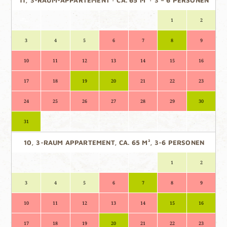
11, 3-RAUM-APPARTEMENT · CA. 65 M² · 3 – 6 PERSONEN
1
2
3
4
5
6
7
8
9
10
11
12
13
14
15
16
17
18
19
20
21
22
23
24
25
26
27
28
29
30
31
10, 3-RAUM APPARTEMENT, CA. 65 M², 3-6 PERSONEN
1
2
3
4
5
6
7
8
9
10
11
12
13
14
15
16
17
18
19
20
21
22
23