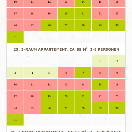
10
11
12
13
14
15
16
17
18
19
20
21
22
23
24
25
26
27
28
29
30
31
23, 3-RAUM APPARTEMENT, CA. 65 M², 3-5 PERSONEN
1
2
3
4
5
6
7
8
9
10
11
12
13
14
15
16
17
18
19
20
21
22
23
24
25
26
27
28
29
30
31