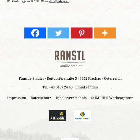
Wickenburggasse 8, 1080 Wien,
dsb@dsb.gv.at
).
Familie Stadler
·
Reitdorferstraße 3 · 5542 Flachau · Österreich
Tel.
+43 6457 24 46
·
Email senden
Impressum
Datenschutz
Inhaltsverzeichnis
© IMPULS Werbeagentur